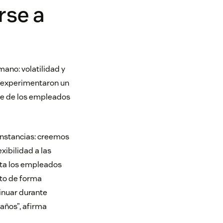
rse a
ano: volatilidad y
H. experimentaron un
rte de los empleados
unstancias: creemos
xibilidad a las
sta los empleados
sto de forma
tinuar durante
años”, afirma