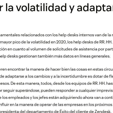
 la volatilidad y adapta
mentales relacionados con los help desks internos van de la m
 mayor pico de la volatilidad en 2020, los help desks de RR. H
ción en cuanto al volumen de solicitudes de asistencia por pa
help desks gestionan también más datos en líneas generales.
en encontrar la manera de hacer bien las cosas en estas circ
e adaptarse a los cambios y a la incertidumbre es dotar de fle
esos. De esta manera, todos, desde los equipos de RR. HH. ha
or seguir superándose, pueden responder a cualquier imprevi
ue los empleados y los jefes están adquiriendo ahora van a con
nfluir en la manera de operar de las empresas en los próximos 
presidenta del departamento de Éxito del cliente de Zendesk.