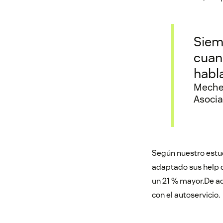
Siem
cuan
habl
Mechel
Asocia
Según nuestro estu
adaptado sus help d
un 21 % mayor.De aq
con el autoservicio.