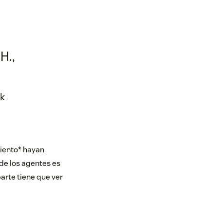
H.,
sk
iento* hayan
 de los agentes es
arte tiene que ver