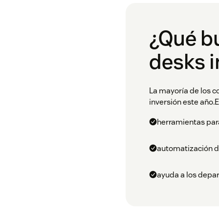
¿Qué b
desks i
La mayoría de los c
inversión este año.E
herramientas par
automatización d
ayuda a los depar