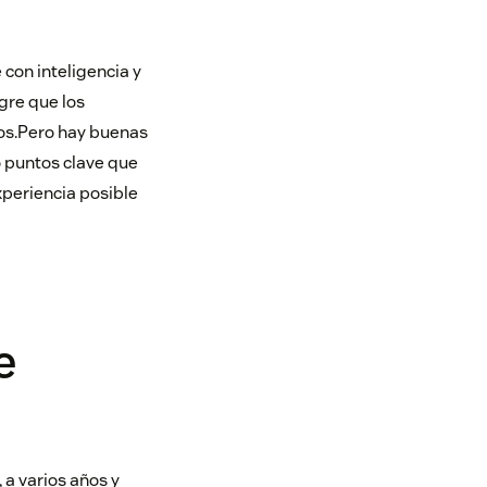
con inteligencia y
gre que los
os.Pero hay buenas
o puntos clave que
xperiencia posible
e
 a varios años y