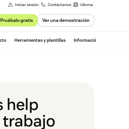
Iniciar sesión
Contáctanos
Idioma
Pruébalo gratis
Ver una demostración
Prueba gratu
cto
Herramientas y plantillas
Información de Zendesk
s help
 trabajo