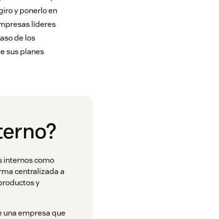
giro y ponerlo en
empresas líderes
aso de los
ue sus planes
terno?
s internos como
orma centralizada a
productos y
 de una empresa que