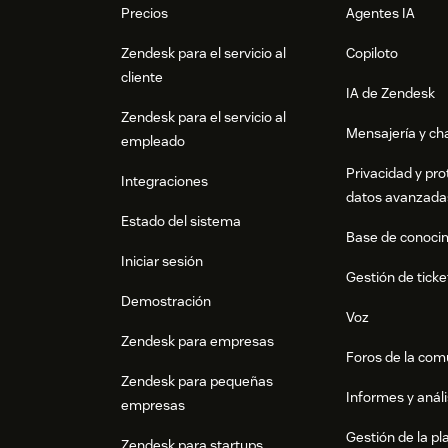
Precios
Agentes IA
Zendesk para el servicio al
Copiloto
cliente
IA de Zendesk
Zendesk para el servicio al
Mensajería y cha
empleado
Privacidad y pro
Integraciones
datos avanzada
Estado del sistema
Base de conoci
Iniciar sesión
Gestión de ticke
Demostración
Voz
Zendesk para empresas
Foros de la co
Zendesk para pequeñas
Informes y análi
empresas
Gestión de la pla
Zendesk para startups