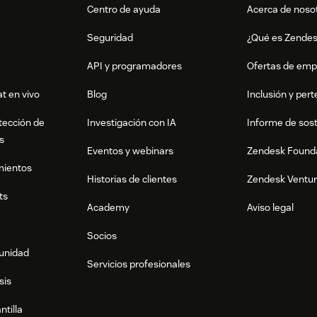
Centro de ayuda
Acerca de noso
Seguridad
¿Qué es Zende
API y programadores
Ofertas de emp
t en vivo
Blog
Inclusión y per
tección de
Investigación con IA
Informe de sost
s
Eventos y webinars
Zendesk Found
mientos
Historias de clientes
Zendesk Ventu
ts
Academy
Aviso legal
Socios
munidad
Servicios profesionales
sis
ntilla