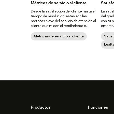
Métricas de servicio al cliente
Satisfa
Desde la satisfacción del cliente hasta el
La satis
tiempo de resolución, estas son las
del grad
métricas clave del servicio de atención al
con tu p
cliente que miden el rendimiento e
empresas
impulsan los ingresos.
fracaso:
Métricas de servicio al cliente
Satisf
Lealta
Footer
Productos
Funciones