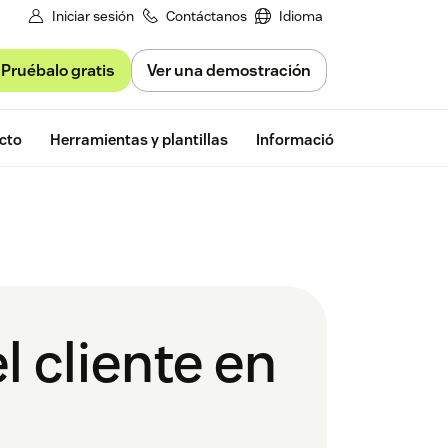
Iniciar sesión
Contáctanos
Idioma
Pruébalo gratis
Ver una demostración
Prueba gratu
cto
Herramientas y plantillas
Información de Zendesk
l cliente en