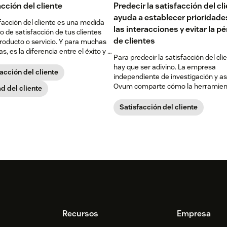
cción del cliente
Predecir la satisfacción del cl
ayuda a establecer prioridade
facción del cliente es una medida
las interacciones y evitar la p
o de satisfacción de tus clientes
de clientes
roducto o servicio. Y para muchas
, es la diferencia entre el éxito y el
Para predecir la satisfacción del cli
 sin presiones.
hay que ser adivino. La empresa
acción del cliente
independiente de investigación y a
Ovum comparte cómo la herramien
d del cliente
Zendesk para predecir la satisfacci
cambiará su negocio, y el futuro de 
Satisfacción del cliente
análisis de atención al cliente.
Recursos
Empresa