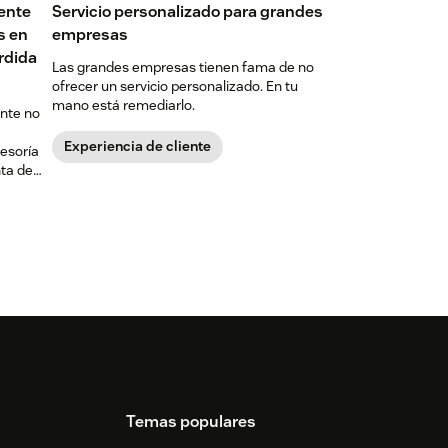
iente
Servicio personalizado para grandes
s en
empresas
érdida
Las grandes empresas tienen fama de no
ofrecer un servicio personalizado. En tu
mano está remediarlo.
ente no
Experiencia de cliente
sesoría
ta de
ón
los
Temas populares