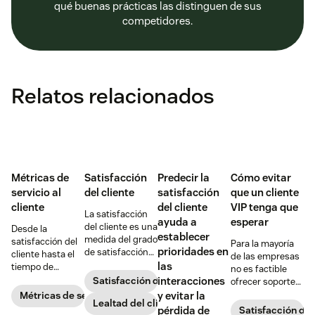
qué buenas prácticas las distinguen de sus
competidores.
Relatos relacionados
Métricas de
Satisfacción
Predecir la
Cómo evitar
servicio al
del cliente
satisfacción
que un cliente
cliente
del cliente
VIP tenga que
La satisfacción
ayuda a
esperar
del cliente es una
Desde la
establecer
medida del grado
satisfacción del
Para la mayoría
prioridades en
de satisfacción
cliente hasta el
de las empresas
de tus clientes
las
tiempo de
no es factible
con tu producto
resolución, estas
Satisfacción del cliente
interacciones
ofrecer soporte
o servicio. Y para
son las métricas
las 24 horas de
Métricas de servicio al cliente
y evitar la
muchas
Lealtad del cliente
clave del servicio
los 7 días de la
pérdida de
Satisfacción del