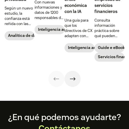
Con nuevas
económica
servicios
informaciones y
Según un nuevo
con la IA
financieros
datos de 1200
estudio, la
responsables de
confianza está
Una guía para
Consulta
TI sobre IA,
reñida con las
que los
información
privacidad de
expectativas de
Inteligencia artificial
directivos de CX
práctica sobre
datos y
personalización
Analítica de datos del cliente
adapten con
qué pueden
estrategias de
de los
éxito la IA a la
hacer las
CX
consumidores.
atención al
empresas de
Inteligencia artificial
Guide e eBook
Así es como lo
cliente cuando
servicios
ven los directivos
se enfrentan a la
financieros para
Servicios financ
de TI.
incertidumbre.
transformar la
CX y reducir los
costes.
Footer
¿En qué podemos ayudarte?
Contáctanos