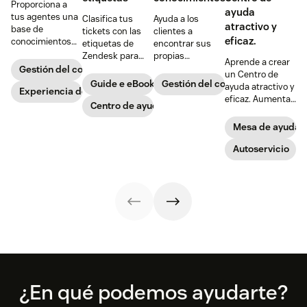
Proporciona a
ayuda
tus agentes una
Clasifica tus
Ayuda a los
atractivo y
base de
tickets con las
clientes a
eficaz.
conocimientos
etiquetas de
encontrar sus
inteligente para
Zendesk para
propias
Aprende a crear
potenciar su
buscar, dar
respuestas
Gestión del conocimiento
un Centro de
eficiencia y
seguimiento y
ofreciéndoles
Guide e eBook
Gestión del conocimiento
ayuda atractivo y
capacidad, lo
Experiencia de los agentes
elaborar
una base de
eficaz. Aumenta
que, a su vez, les
informes sobre
Centro de ayuda
conocimientos:
la satisfacción
llenará de más
tus tickets de
una biblioteca
del cliente,
Mesa de ayuda
satisfacción.
una forma más
virtual de
reduce los
eficiente.
información
costes y haz que
Autoservicio
sobre tu
tu comunidad
producto o
empresarial
servicio.
prospere gracias
a un mejor
Centro de ayuda
que conseguirás
con estos seis
pasos. Además,
consulta cómo
puedes
Footer
aprovechar
¿En qué podemos ayudarte?
Zendesk Guide,