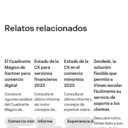
Relatos relacionados
El Cuadrante
Estado de la
Estado de la
Zendesk, la
Mágico de
CX para
CX en el
solución
Gartner para
servicios
comercio
flexible que
comercio
financieros
minorista
permite a
digital
2023
2023
Vimeo escalar
fácilmente su
Conoce el
Consulta el
Consulta el
servicio de
riguroso análisis
último informe,
último informe y
soporte a los
del Cuadrante
así como
consejos de
clientes
Mágico de
consejos de
expertos sobre
Gartner y cómo
expertos, sobre
cómo crear una
Descubre cómo
se posiciona
cómo crear una
CX innovadora
Comercio minorista
Informe
Experiencia de cliente
Vimeo dotó a sus
Zendesk como
CX innovadora
en el sector del