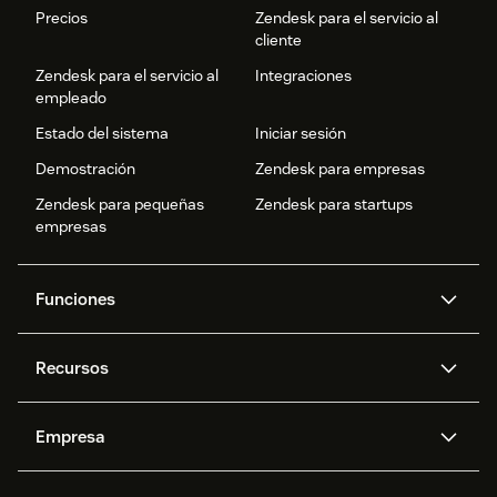
Precios
Zendesk para el servicio al
cliente
Zendesk para el servicio al
Integraciones
empleado
Estado del sistema
Iniciar sesión
Demostración
Zendesk para empresas
Zendesk para pequeñas
Zendesk para startups
empresas
Funciones
Agentes IA
Copiloto
Recursos
IA de Zendesk
Mensajería y chat en vivo
Centro de ayuda
Seguridad
Privacidad y protección de
Base de conocimientos
Empresa
datos avanzadas
API y programadores
Blog
Gestión de tickets
Voz
Acerca de nosotros
¿Qué es Zendesk?
Investigación con IA
Eventos y webinars