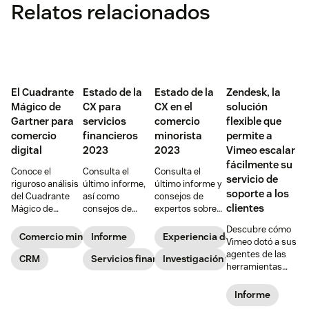
Relatos relacionados
El Cuadrante
Estado de la
Estado de la
Zendesk, la
Mágico de
CX para
CX en el
solución
Gartner para
servicios
comercio
flexible que
comercio
financieros
minorista
permite a
digital
2023
2023
Vimeo escalar
fácilmente su
Conoce el
Consulta el
Consulta el
servicio de
riguroso análisis
último informe,
último informe y
soporte a los
del Cuadrante
así como
consejos de
clientes
Mágico de
consejos de
expertos sobre
Gartner y cómo
expertos, sobre
cómo crear una
Descubre cómo
se posiciona
cómo crear una
CX innovadora
Comercio minorista
Informe
Experiencia de cliente
Vimeo dotó a sus
Zendesk como
CX innovadora
en el sector del
agentes de las
líder de su
CRM
en el sector de
Servicios financieros
comercio
Investigación y tendencias
herramientas
sector.
los servicios
minorista en
que necesitaban
financieros en
2023.
para ser más
Informe
2023.
productivos y