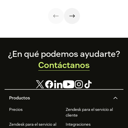
mejorar la
experiencia de
los clientes.
Footer
¿En qué podemos ayudarte?
Contáctanos
Productos
Precios
Zendesk para el servicio al
cliente
Zendesk para el servicio al
Integraciones