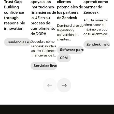
Trust Gap:
apoya a las
clientes
aprendí como
Building
instituciones
potenciales de
partner de
confidence
financieras de
los partners
Zendesk
through
la UE en su
de Zendesk
Aquí te muestro
responsible
proceso de
cómo sacar el
Domina el arte de
innovation
cumplimiento
máximo partido
la gestión y
de DORA
de tu alianza con
conversión de
Zendesk.
clientes
Descubre cómo
Tendencias e información sobre los clientes
potenciales con
Zendesk Insight
Zendesk ayuda a
estas eficaces
Software para ventas
las instituciones
estrategias
financieras de la
diseñadas para
CRM
UE a gestionar el
los partners de
cumplimiento de
Servicios financieros
Zendesk.
DORA con
herramientas de
resiliencia,
protección de
datos,
recuperación
ante desastres y
más.