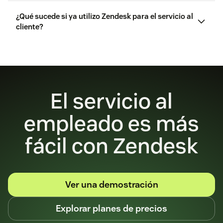
¿Qué sucede si ya utilizo Zendesk para el servicio al
cliente?
Obtén más información sobre nuestro enfoque de
seguridad
El servicio al
empleado es más
Contactar con Ventas
fácil con Zendesk
Ver una demostración
Explorar planes de precios