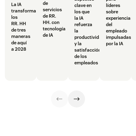
de
La IA
clave en
líderes
servicios
transformará
los que
sobre
de RR.
los
la IA
experiencias
HH. con
RR. HH
refuerza
del
tecnología
de tres
la
empleado
de IA
maneras
productividad
impulsadas
de aquí
y la
por la IA
a 2028
satisfacción
de los
empleados