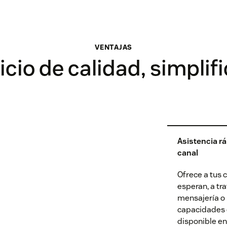
VENTAJAS
icio de calidad, simplif
Asistencia rá
canal
Ofrece a tus c
esperan, a tra
mensajería o 
capacidades d
disponible e