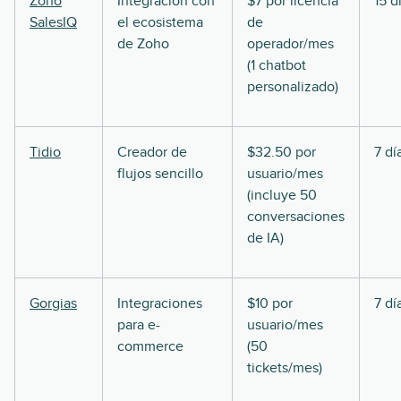
Zoho
Integración con
$7 por licencia
15 d
SalesIQ
el ecosistema
de
de Zoho
operador/mes
(1 chatbot
personalizado)
Tidio
Creador de
$32.50 por
7 dí
flujos sencillo
usuario/mes
(incluye 50
conversaciones
de IA)
Gorgias
Integraciones
$10 por
7 dí
para e-
usuario/mes
commerce
(50
tickets/mes)