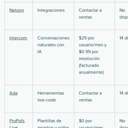
Netomi
Integraciones
Contactar a
No
ventas
disp
Intercom
Conversaciones
$29 por
14 d
naturales con
usuario/mes y
IA
$0.99 por
resolución
(facturado
anualmente)
Ada
Herramientas
Contactar a
14 d
low-code
ventas
ProPofs
Plantillas de
$0 por
No
Live
arrastrar y soltar
usuario/mes
disp