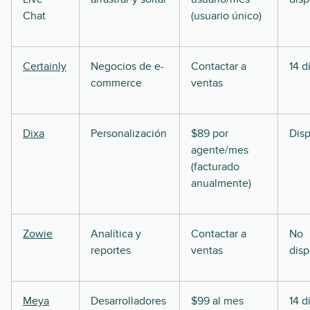
Chat
(usuario único)
Certainly
Negocios de e-
Contactar a
14 d
commerce
ventas
Dixa
Personalización
$89 por
Disp
agente/mes
(facturado
anualmente)
Zowie
Analítica y
Contactar a
No
reportes
ventas
disp
Meya
Desarrolladores
$99 al mes
14 d