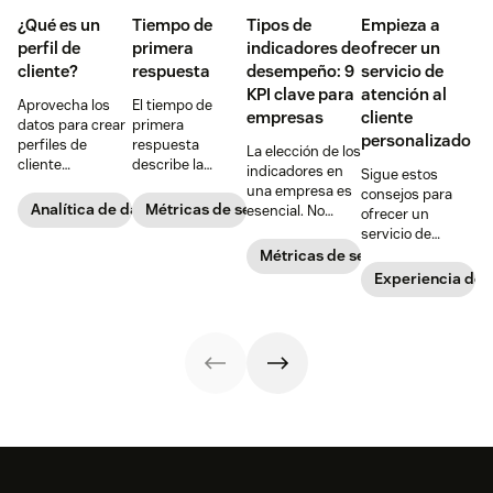
¿Qué es un
Tiempo de
Tipos de
Empieza a
perfil de
primera
indicadores de
ofrecer un
cliente?
respuesta
desempeño: 9
servicio de
KPI clave para
atención al
Aprovecha los
El tiempo de
empresas
cliente
datos para crear
primera
personalizado
perfiles de
respuesta
La elección de los
cliente
describe la
indicadores en
Sigue estos
enriquecidos que
rapidez con la
una empresa es
consejos para
te permitan
que una
Analítica de datos del cliente
Métricas de servicio al cliente
esencial. No
ofrecer un
ofrecer
organización
todos los KPI
servicio de
experiencias
responde a un
serán relevantes.
atención al
Métricas de servicio al cliente
más relevantes y
cliente. Descubre
cliente
Experiencia de c
personalizadas.
en nuestra guía
personalizado
cómo puedes
que cree
medir,
experiencias
monitorizar y
excelentes.
mejorar esta
importante
métrica.