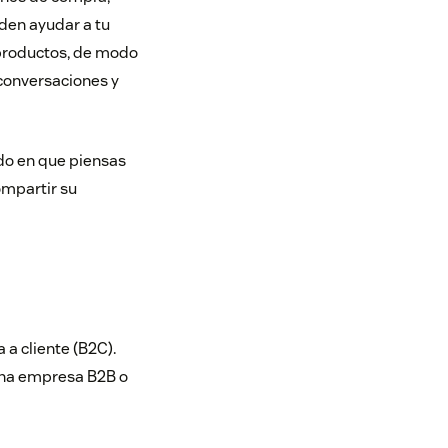
eden ayudar a tu
productos, de modo
conversaciones y
do en que piensas
ompartir su
 a cliente (B2C).
 una empresa B2B o