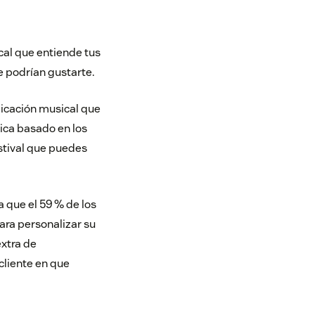
cal que entiende tus
e podrían gustarte.
plicación musical que
sica basado en los
estival que puedes
 que el 59 % de los
ara personalizar su
extra de
cliente en que