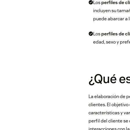
Los
perfiles de c
incluyen su tamaño
puede abarcar a l
Los
perfiles de c
edad, sexo y prefe
¿Qué es
La elaboración de pe
clientes. El objetivo
características y v
perfil del cliente s
interacciones con l