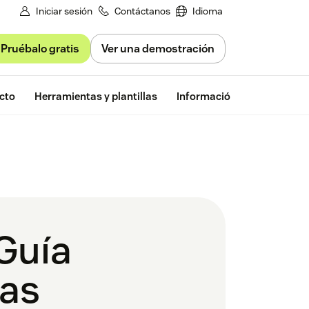
Iniciar sesión
Contáctanos
Idioma
Pruébalo gratis
Ver una demostración
Prueba gratu
cto
Herramientas y plantillas
Información de Zendesk
 Guía
las