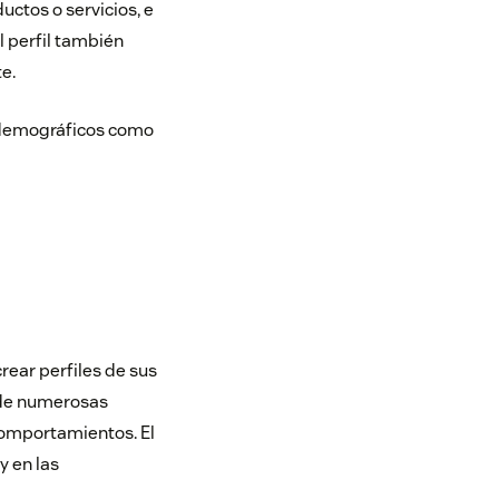
uctos o servicios, e
l perfil también
e.
s demográficos como
rear perfiles de sus
 de numerosas
comportamientos. El
y en las