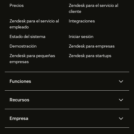
Precios
Zendesk para el servicio al
cliente
Zendesk para el servicio al
Integraciones
empleado
Estado del sistema
Iniciar sesión
Demostración
Zendesk para empresas
Zendesk para pequeñas
Zendesk para startups
empresas
Funciones
Agentes IA
Copiloto
Recursos
IA de Zendesk
Mensajería y chat en vivo
Centro de ayuda
Seguridad
Privacidad y protección de
Base de conocimientos
Empresa
datos avanzadas
API y programadores
Blog
Gestión de tickets
Voz
Acerca de nosotros
¿Qué es Zendesk?
Investigación con IA
Eventos y webinars