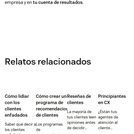
empresa y en
tu cuenta de resultados
.
Relatos relacionados
Cómo lidiar
Cómo crear un
Reseñas de
Principiantes
con los
programa de
clientes
en CX
clientes
recomendaciones
La mayoría de
¿Están tus
enfadados
de clientes
tus clientes leen
agentes de
opiniones antes
atención al
Saber qué decir a
Los programas
de decidir
cliente
los clientes
de
comprar un
desbordados?