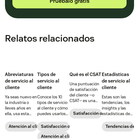
Pruébalo gratis
Relatos relacionados
Abreviaturas
Tipos de
Qué es el CSAT
Estadísticas
de servicio al
servicio al
de servicio al
Una puntuación
cliente
cliente
cliente
de satisfacción
del cliente —o
Ya seas nuevo en
Conoce los 10
Estas son las
CSAT— es una
la industria o
tipos de servicio
tendencias, los
métrica de
lleves años en
al cliente y cómo
insights y las
interacción con
Satisfacción del cliente
ella, usa esta
puedes usarlos
estadísticas de
el cliente que
práctica guía de
para ofrecer una
servicio al cliente
mide qué tan
las abreviaturas
experiencia de
que debes
Atención al cliente
Satisfacción del cliente
Tendencias del s
contento está un
y los acrónimos
soporte al cliente
conocer para
comprador con
de servicio al
excepcional.
Atención al cliente
superar las