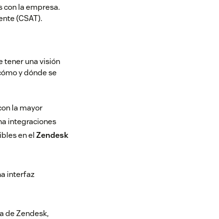
s con la empresa.
iente (CSAT).
 tener una visión
 cómo y dónde se
 con la mayor
na integraciones
bles en el
Zendesk
a interfaz
da de Zendesk,