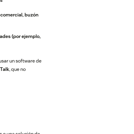
os
o comercial, buzón
ades (por ejemplo,
 usar un software de
Talk
, que no
as o una solución de