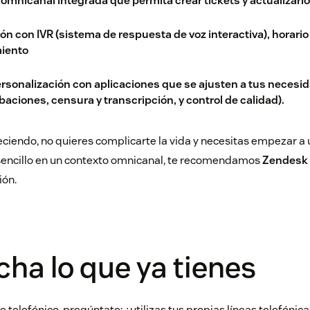
omnicanal integrada que permita crear tickets y actualizarl
ión con IVR (sistema de respuesta de voz interactiva), horari
miento
sonalización con aplicaciones que se ajusten a tus necesid
aciones, censura y transcripción, y control de calidad).
reciendo, no quieres complicarte la vida y necesitas empezar a
 sencillo en un contexto omnicanal, te recomendamos
Zendesk 
ión.
ha lo que ya tienes
e telefónico, pregúntate: ¿utilizas tus propias líneas telefónic