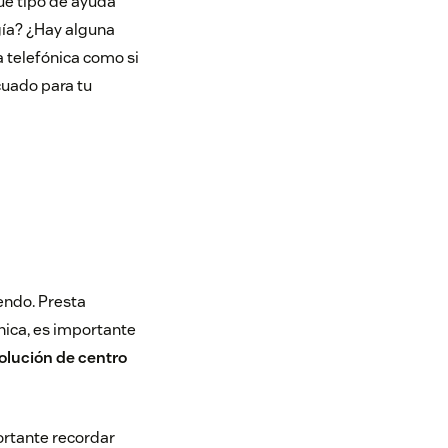
ué tipo de ayuda
gía? ¿Hay alguna
 telefónica como si
cuado para tu
iendo. Presta
ónica, es importante
olución de centro
ortante recordar