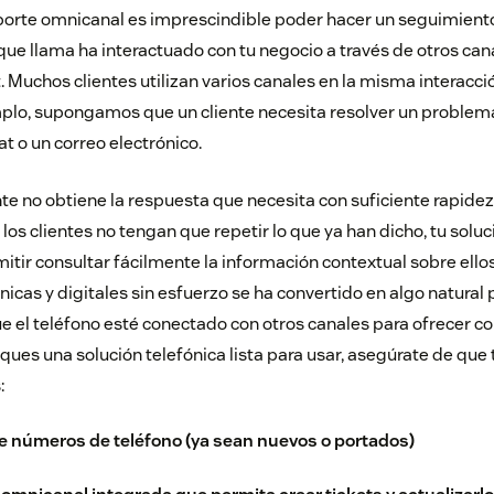
oporte omnicanal es imprescindible poder hacer un seguimiento
que llama ha interactuado con tu negocio a través de otros can
t. Muchos clientes utilizan varios canales en la misma interacci
plo, supongamos que un cliente necesita resolver un problema
t o un correo electrónico.
nte no obtiene la respuesta que necesita con suficiente rapide
 los clientes no tengan que repetir lo que ya han dicho, tu solu
tir consultar fácilmente la información contextual sobre ell
nicas y digitales sin esfuerzo se ha convertido en algo natural p
e el teléfono esté conectado con otros canales para ofrecer c
ques una solución telefónica lista para usar, asegúrate de que
:
e números de teléfono (ya sean nuevos o portados)