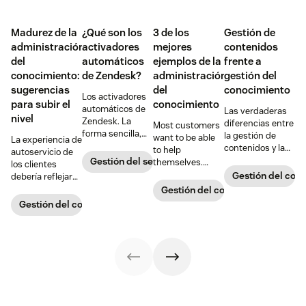
Madurez de la
¿Qué son los
3 de los
Gestión de
administración
activadores
mejores
contenidos
del
automáticos
ejemplos de la
frente a
conocimiento:
de Zendesk?
administración
gestión del
sugerencias
del
conocimiento
Los activadores
para subir el
conocimiento
automáticos de
Las verdaderas
nivel
Zendesk. La
diferencias entre
Most customers
forma sencilla,
la gestión de
want to be able
La experiencia de
rápida y eficaz
contenidos y la
to help
autoservicio de
para automatizar
gestión del
Gestión del servicio al cliente
themselves.
los clientes
los procesos
conocimiento.
Knowledge
Gestión del con
debería reflejar
diarios de tu
Aviso de spoiler:
management is
su relación con
Gestión del conocimiento
empresa.
las empresas
all about creating
tu empresa, no
Gestión del conocimiento
que quieran
the best way for
ser un síntoma
escalar
your customers
de las
necesitan las dos
to find and use
dificultades
self-service
propias del
information.
crecimiento.