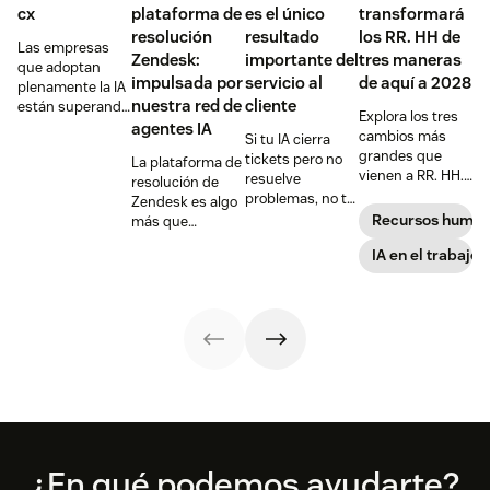
cx
plataforma de
es el único
transformará
resolución
resultado
los RR. HH de
Las empresas
Zendesk:
importante del
tres maneras
que adoptan
impulsada por
servicio al
de aquí a 2028
plenamente la IA
nuestra red de
cliente
están superando
Explora los tres
a sus
agentes IA
cambios más
Si tu IA cierra
competidores y
grandes que
tickets pero no
La plataforma de
estableciendo
vienen a RR. HH.
resuelve
resolución de
nuevos
—y cómo
problemas, no te
Zendesk es algo
estándares en
adelantarte a
está ayudando,
Recursos huma
más que
materia de
ellos.
sino
velocidad:
satisfacción del
IA en el trabajo
perjudicando.
garantiza que la
cliente, retención
IA ofrezca
y crecimiento.
resoluciones de
Ahora es el
servicio precisas.
momento de
sumarse a la
tendencia.
Footer
¿En qué podemos ayudarte?