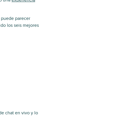
do una
experiencia
o puede parecer
ido los seis mejores
e chat en vivo y lo