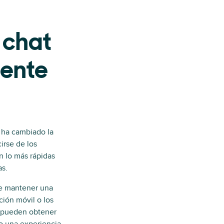
 chat
iente
a ha cambiado la
irse de los
n lo más rápidas
as.
ite mantener una
ción móvil o los
s pueden obtener