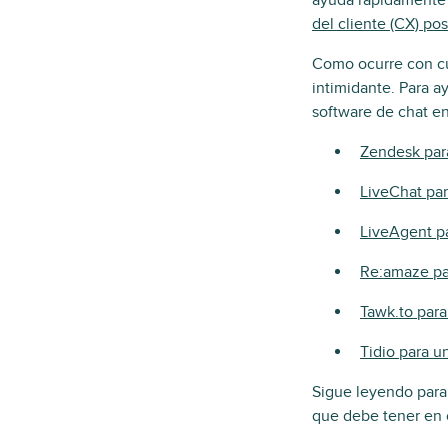
ayuda rápidamente 
del cliente (CX) pos
Como ocurre con cu
intimidante. Para a
software de chat en
Zendesk para
LiveChat pa
LiveAgent pa
Re:amaze pa
Tawk.to para
Tidio para u
Sigue leyendo para
que debe tener en c