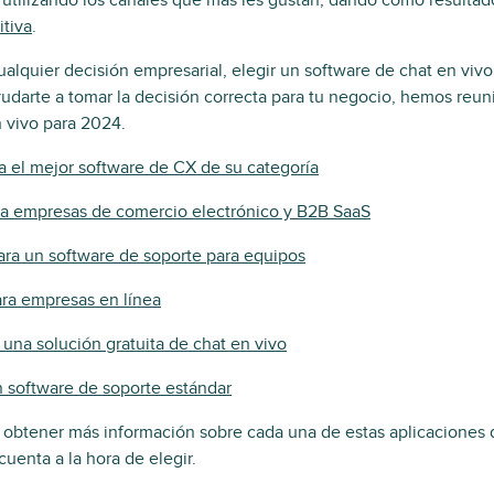
utilizando los canales que más les gustan, dando como resulta
itiva
.
alquier decisión empresarial, elegir un software de chat en viv
yudarte a tomar la decisión correcta para tu negocio, hemos reun
 vivo para 2024.
 el mejor software de CX de su categoría
ra empresas de comercio electrónico y B2B SaaS
ra un software de soporte para equipos
ra empresas en línea
 una solución gratuita de chat en vivo
n software de soporte estándar
 obtener más información sobre cada una de estas aplicaciones d
uenta a la hora de elegir.