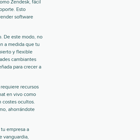
como Zendesk, fácil
oporte. Esto
render software
o. De este modo, no
ón a medida que tu
erto y flexible
idades cambiantes
eñada para crecer a
requiere recursos
chat en vivo como
 costes ocultos.
itmo, ahorrándote
 tu empresa a
e vanguardia,