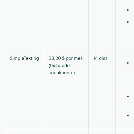
SimpleTexting
33,20 $ por mes
14 días
(facturado
anualmente)