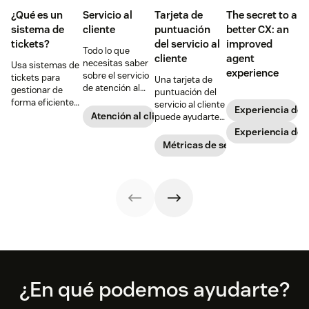
¿Qué es un
Servicio al
Tarjeta de
The secret to a
sistema de
cliente
puntuación
better CX: an
tickets?
del servicio al
improved
Todo lo que
cliente
agent
necesitas saber
Usa sistemas de
experience
sobre el servicio
tickets para
Una tarjeta de
de atención al
gestionar de
puntuación del
cliente y cómo
forma eficiente
servicio al cliente
Experiencia de c
maximizar sus
un gran volumen
Atención al cliente
puede ayudarte a
beneficios para
de tickets,
mejorar el
Experiencia de 
garantizar el
ofrecer soporte
rendimiento de
Métricas de servicio al cliente
éxito de tu
al cliente a
tu equipo de
negocio.
tiempo y
soporte y a
aumentar la
reducir la
productividad de
pérdida de
los agentes.
clientes. Aprende
cómo crear una y
qué incluir.
Footer
¿En qué podemos ayudarte?