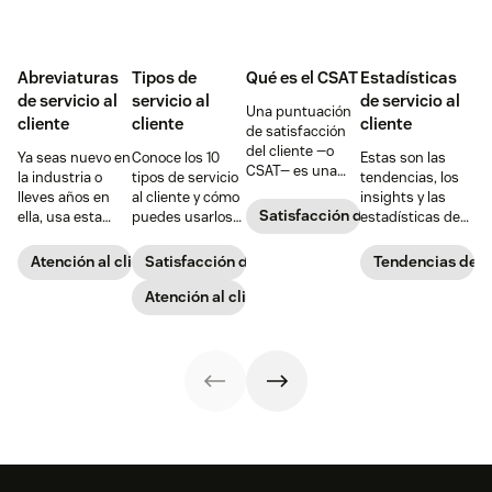
Abreviaturas
Tipos de
Qué es el CSAT
Estadísticas
de servicio al
servicio al
de servicio al
Una puntuación
cliente
cliente
cliente
de satisfacción
del cliente —o
Ya seas nuevo en
Conoce los 10
Estas son las
CSAT— es una
la industria o
tipos de servicio
tendencias, los
métrica de
lleves años en
al cliente y cómo
insights y las
interacción con
Satisfacción del cliente
ella, usa esta
puedes usarlos
estadísticas de
el cliente que
práctica guía de
para ofrecer una
servicio al cliente
mide qué tan
las abreviaturas
experiencia de
que debes
Atención al cliente
Satisfacción del cliente
Tendencias del s
contento está un
y los acrónimos
soporte al cliente
conocer para
comprador con
de servicio al
excepcional.
Atención al cliente
superar las
las ofertas y los
cliente más
expectativas de
servicios de una
comunes.
tus clientes en
empresa.
2026 y más allá.