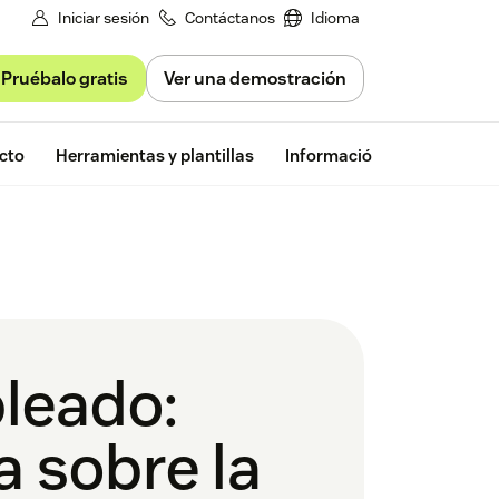
Iniciar sesión
Contáctanos
Idioma
Pruébalo gratis
Ver una demostración
Prueba gratu
cto
Herramientas y plantillas
Información de Zendesk
pleado:
 sobre la