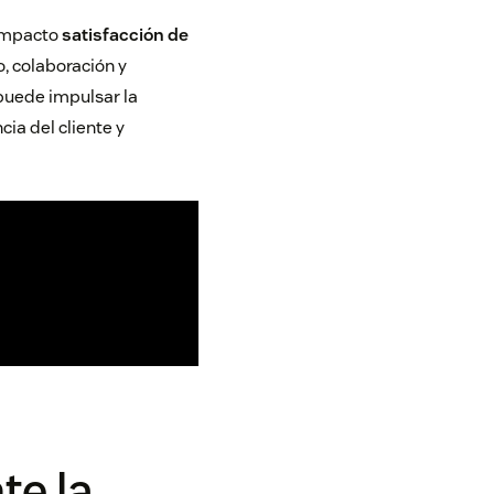
 impacto
satisfacción de
o, colaboración y
puede impulsar la
ia del cliente y
te la