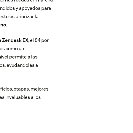
rendidos y apoyados para
to es priorizar la
rno
.
e Zendesk EX
, el 84 por
dos como un
ivel permite a las
tos, ayudándolas a
ficios, etapas, mejores
as invaluables a los