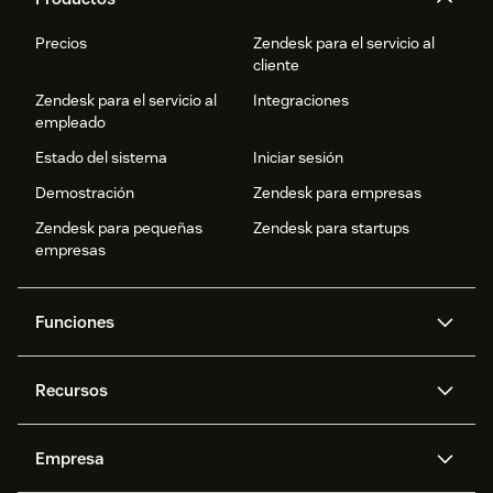
Precios
Zendesk para el servicio al
cliente
Zendesk para el servicio al
Integraciones
empleado
Estado del sistema
Iniciar sesión
Demostración
Zendesk para empresas
Zendesk para pequeñas
Zendesk para startups
empresas
Funciones
Agentes IA
Copiloto
Recursos
IA de Zendesk
Mensajería y chat en vivo
Centro de ayuda
Seguridad
Privacidad y protección de
Base de conocimientos
Empresa
datos avanzadas
API y programadores
Blog