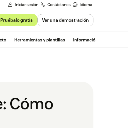
Iniciar sesión
Contáctanos
Idioma
Pruébalo gratis
Ver una demostración
Prueba gratu
cto
Herramientas y plantillas
Información de Zendesk
te: Cómo