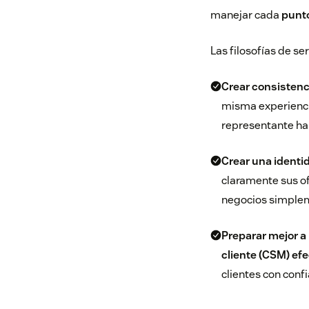
manejar cada
punto
Las filosofías de se
Crear consistenc
misma experienci
representante ha
Crear una identi
claramente sus of
negocios simpleme
Preparar mejor a
cliente (CSM) efe
clientes con conf