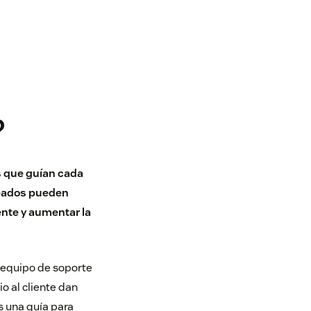
?
s que guían cada
pleados pueden
ente
y aumentar la
u equipo de soporte
io al cliente dan
s una guía para