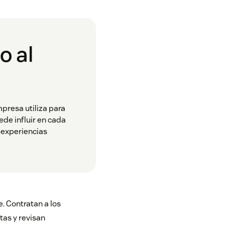
o al
mpresa utiliza para
ede influir en cada
r experiencias
e. Contratan a los
as y revisan