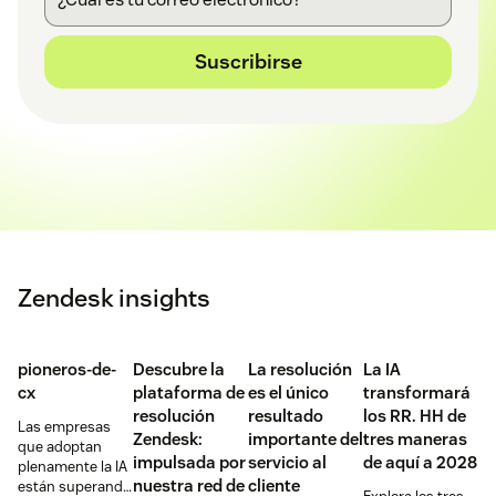
Suscribirse
Zendesk insights
pioneros-de-
Descubre la
La resolución
La IA
cx
plataforma de
es el único
transformará
resolución
resultado
los RR. HH de
Las empresas
Zendesk:
importante del
tres maneras
que adoptan
impulsada por
servicio al
de aquí a 2028
plenamente la IA
nuestra red de
cliente
están superando