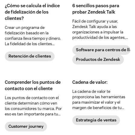
¿Cómo se calcula el índice
6 sencillos pasos para
de fidelización de los
probar Zendesk Talk
clientes?
Fácil de configurar y usar,
Zendesk Talk ayuda a las
Crear un programa de
organizaciones a impulsar la
fidelización basado en la
productividad de los agentes,
confianza lleva tiempo y dinero.
mejorar los informes entre
La fidelidad de los clientes
canales y mejorar la experiencia
depende en última instancia de
Software para centros de lla
del cliente.
la confianza que tengan en un
Retención de clientes
Productos de Zendesk
producto.
Comprender los puntos de
Cadena de valor:
contacto con el cliente
La cadena de valor te
proporciona las herramientas
Los puntos de contacto con el
para maximizar el valor y el
cliente determinan cómo ven
margen de beneficios de tu
los consumidores tu marca. Por
empresa mediante la
eso es tan importante para tu
evaluación de todas las
empresa y los clientes a los que
Estrategia de ventas
actividades empresariales.
atiendes trazar el recorrido de
Customer journey
los puntos de contacto con el