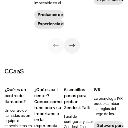
de trabajo feliz,
impecable en el
tipo de
motivado y
trabajo que en
contratiempos,
productivo.
los negocios que
Productos de Zendesk
que pueden
frecuentan.
afectar a la
Zendesk ofrece
Experiencia de empleado
productividad y
maneras
consumir
concretas para
recursos.
que los equipos
de TI alcancen
sus objetivos.
CCaaS
¿Qué es un
¿Qué es call
6 sencillos
IVR
centro de
center?
pasos para
La tecnología IVR
llamadas?
Conoce cómo
probar
puede cambiar
funciona y su
Zendesk Talk
las reglas del
Un centro de
importancia
juego de los
llamadas es un
Fácil de
centros de
en la
equipo de
configurar y usar,
llamadas.
experiencia
Software para c
especialistas en
Zendesk Talk