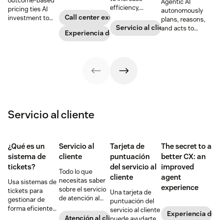
outcome-based
Agentic AI
increase
efficiency,
pricing ties AI
autonomously
customer
reduce
Call center exitoso
investment to
plans, reasons,
satisfaction,
operational
measurable
Servicio al cliente con IA
and acts to
boost team
Experiencia de cliente
costs, and
results, so
resolve complex
productivity, and
provide fast and
businesses can
service tasks.
scale operations.
personalized
evaluate value
Learn how it
support at scale.
based on what
works, its key
agents achieve,
features,
not just what
benefits, and
they cost.
real-world use
cases.
Servicio al cliente
¿Qué es un
Servicio al
Tarjeta de
The secret to a
sistema de
cliente
puntuación
better CX: an
tickets?
del servicio al
improved
Todo lo que
cliente
agent
necesitas saber
Usa sistemas de
experience
sobre el servicio
tickets para
Una tarjeta de
de atención al
gestionar de
puntuación del
cliente y cómo
forma eficiente
servicio al cliente
Experiencia de c
maximizar sus
un gran volumen
Atención al cliente
puede ayudarte a