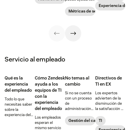
beneficios para
de tickets,
mejorar el
Experiencia de 
garantizar el
ofrecer soporte
rendimiento de
Métricas de servicio al cliente
éxito de tu
al cliente a
tu equipo de
negocio.
tiempo y
soporte y a
aumentar la
reducir la
productividad de
pérdida de
los agentes.
clientes. Aprende
cómo crear una y
qué incluir.
Servicio al empleado
Qué es la
Cómo Zendesk
No temas al
Directivos de
experiencia
ayuda a los
cambio
TI en EX
del empleado
equipos de TI
Si no se cuenta
Los expertos
con la
con un proceso
advierten de la
Todo lo que
experiencia
de
disminución de
necesitas saber
del empleado
administración
la satisfacción de
sobre la
de cambios para
los empleados.
experiencia del
Los empleados
asegurar el éxito,
He aquí cómo
empleado para
Gestión del cambio
TI
esperan el
se pueden
pueden actuar
crear un entorno
mismo servicio
presentar todo
las empresas.
Experiencia de