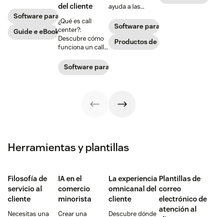
Descubre qué es
atención al
del cliente
ayuda a las
un sistema IVR y
cliente que
organizaciones a
Software para centros de llamadas
cómo mejora la
¿Qué es call
atienden las
impulsar la
Software para centros de llama
atención
center?:
llamadas de los
Guide e eBook
productividad de
telefónica.
Descubre cómo
clientes.
los agentes,
Productos de Zendesk
funciona un call
Descubre qué
mejorar los
center y cómo
necesitas para
informes entre
puedes mejorar
poner en marcha
Software para centros de llamadas
canales y mejorar
la experiencia del
un centro de
la experiencia del
cliente con un
llamadas
cliente.
centro de
productivo que
llamadas.
proporcione a los
clientes una
experiencia
excepcional.
Herramientas y plantillas
Filosofía de
IA en el
La experiencia
Plantillas de
servicio al
comercio
omnicanal del
correo
cliente
minorista
cliente
electrónico de
atención al
Necesitas una
Crear una
Descubre dónde