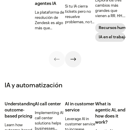
Explora los tres
a sus
agentes IA
cambios más
Si tu IA cierra
competidores y
grandes que
tickets pero no
La plataforma de
estableciendo
vienen a RR. HH.
resuelve
resolución de
nuevos
—y cómo
problemas, no te
Zendesk es algo
estándares en
adelantarte a
está ayudando,
Recursos huma
más que
materia de
ellos.
sino
velocidad:
satisfacción del
IA en el trabajo
perjudicando.
garantiza que la
cliente, retención
IA ofrezca
y crecimiento.
resoluciones de
Ahora es el
servicio precisas.
momento de
sumarse a la
tendencia.
IA y automatización
Understanding
AI call center
AI in customer
What is
outcome-
service
agentic AI, and
Implementing AI
based pricing
how does it
call center
Leverage AI in
work?
solutions helps
customer service
Learn how
businesses
to increase