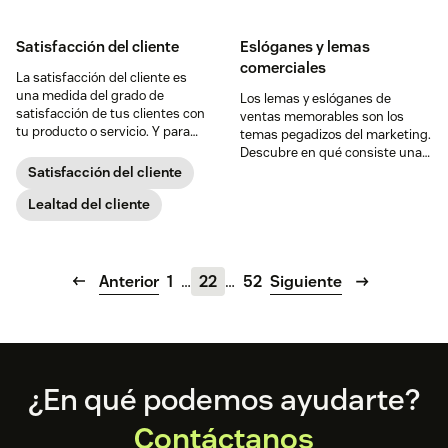
cliente.
Satisfacción del cliente
Eslóganes y lemas
comerciales
La satisfacción del cliente es
una medida del grado de
Los lemas y eslóganes de
satisfacción de tus clientes con
ventas memorables son los
tu producto o servicio. Y para
temas pegadizos del marketing.
muchas empresas, es la
Descubre en qué consiste una
diferencia entre el éxito y el
buena campaña y cómo
Satisfacción del cliente
fracaso: sin presiones.
aprovechar su poder para
Lealtad del cliente
acelerar las ventas.
Anterior
1
…
22
…
52
Siguiente
Footer
¿En qué podemos ayudarte?
Contáctanos